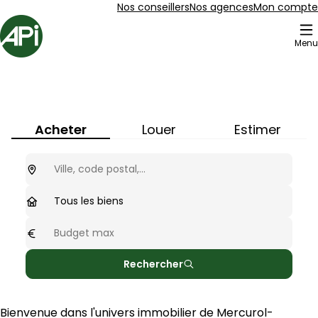
Aller au contenu
Aller au plan du site
Aller à la recherche
Nos conseillers
Nos agences
Mon compte
Accueil
Menu
Immobilier à
Mercurol-Veaunes
(
26600
)
Acheter
Louer
Estimer
Ou cherchez-vous ?
optionnel
Type de biens
Tous les biens
Budget max
optionnel
Rechercher
Bienvenue dans l'univers immobilier de 
Mercurol-