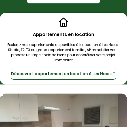
Appartements en location
Explorez nos appartements disponibles à la location à 
Les Haies
. 
Studio, T2, T3 ou grand appartement familial, 
APImmobilier
 vous 
propose un large choix de biens pour concrétiser votre projet 
immobilier
Découvrir
l'appartement
en location à
Les Haies
Appartement Duplex 52 m² 3 pièces Les Ha
Aller à l'image
Aller à l'image
Aller à l'image
Aller à l'image
Aller à l'image
1
2
3
4
5