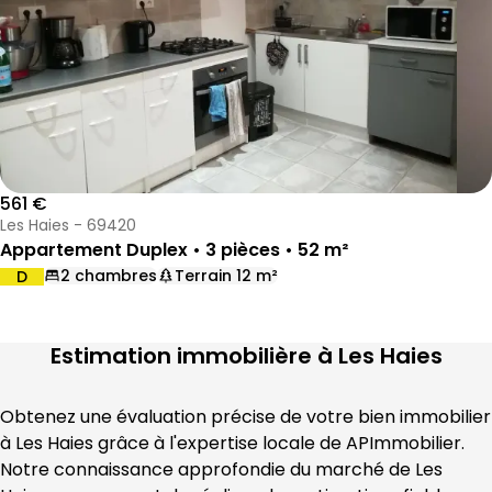
561 €
Les Haies - 69420
Appartement Duplex • 3 pièces • 52 m²
2 chambres
Terrain 12 m²
D
DPE :
,
,
,
Estimation immobilière à
Les Haies
Obtenez une évaluation précise de votre bien immobilier 
à 
Les Haies
 grâce à l'expertise locale de 
APImmobilier
. 
Notre connaissance approfondie du marché de 
Les 