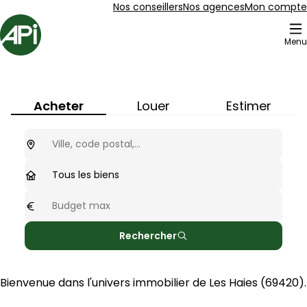
Aller au contenu
Aller au plan du site
Aller à la recherche
Nos conseillers
Nos agences
Mon compte
Accueil
Menu
Immobilier à
Les Haies
(
69420
)
Acheter
Louer
Estimer
Ou cherchez-vous ?
optionnel
Type de biens
Tous les biens
Budget max
optionnel
Rechercher
Bienvenue dans l'univers immobilier de 
Les Haies
 (
69420
).