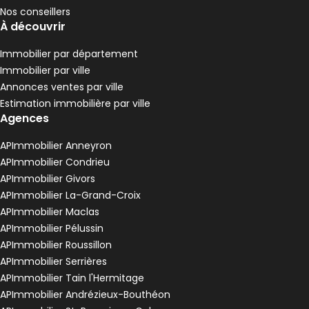
Nos conseillers
À découvrir
Immobilier par département
Immobilier par ville
Annonces ventes par ville
Estimation immobilière par ville
Agences
APImmobilier Anneyron
APImmobilier Condrieu
APImmobilier Givors
APImmobilier La-Grand-Croix
APImmobilier Maclas
APImmobilier Pélussin
APImmobilier Roussillon
APImmobilier Serrières
APImmobilier Tain l'Hermitage
APImmobilier Andrézieux-Bouthéon