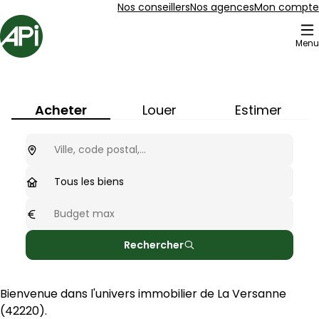
Aller au contenu
Aller au plan du site
Aller à la recherche
Nos conseillers
Nos agences
Mon compte
Accueil
Menu
Immobilier à
La Versanne
(
42220
)
Acheter
Louer
Estimer
Ou cherchez-vous ?
optionnel
Type de biens
Tous les biens
Budget max
optionnel
Rechercher
Bienvenue dans l'univers immobilier de 
La Versanne
(
42220
).