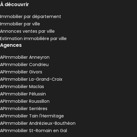
À découvrir
Immobilier par département
Immobilier par ville
Annonces ventes par ville
Estimation immobilière par ville
Agences
APImmobilier Anneyron
APImmobilier Condrieu
APImmobilier Givors
APImmobilier La-Grand-Croix
APImmobilier Maclas
APImmobilier Pélussin
APImmobilier Roussillon
APImmobilier Serrières
APImmobilier Tain l'Hermitage
APImmobilier Andrézieux-Bouthéon
APImmobilier St-Romain en Gal