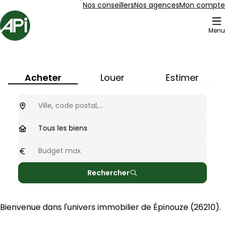
Aller au contenu
Aller au plan du site
Aller à la recherche
Nos conseillers
Nos agences
Mon compte
Accueil
Menu
Immobilier à
Épinouze
(
26210
)
Acheter
Louer
Estimer
Ou cherchez-vous ?
optionnel
Type de biens
Tous les biens
Budget max
optionnel
Rechercher
Bienvenue dans l'univers immobilier de 
Épinouze
 (
26210
).