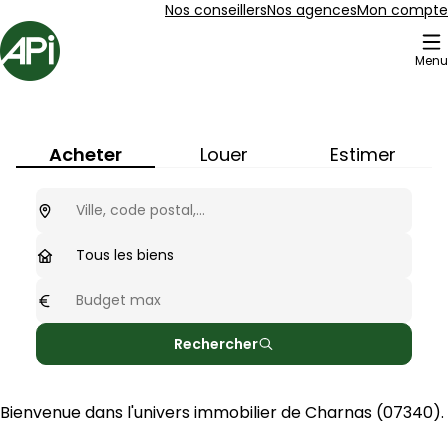
Aller au contenu
Aller au plan du site
Aller à la recherche
Nos conseillers
Nos agences
Mon compte
Accueil
Menu
Immobilier à
Charnas
(
07340
)
Acheter
Louer
Estimer
Ou cherchez-vous ?
optionnel
Type de biens
Tous les biens
Budget max
optionnel
Rechercher
Bienvenue dans l'univers immobilier de 
Charnas
 (
07340
).