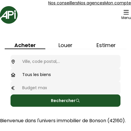
Aller au contenu
Aller au plan du site
Aller à la recherche
Nos conseillers
Nos agences
Mon compte
Accueil
Menu
Immobilier à
Bonson
(
42160
)
Acheter
Louer
Estimer
Ou cherchez-vous ?
optionnel
Type de biens
Tous les biens
Budget max
optionnel
Rechercher
Bienvenue dans l'univers immobilier de 
Bonson
 (
42160
).