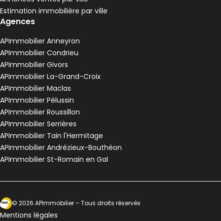
Estimation immobilière par ville
Agences
APImmobilier Anneyron
APImmobilier Condrieu
APImmobilier Givors
APImmobilier La-Grand-Croix
APImmobilier Maclas
APImmobilier Pélussin
APImmobilier Roussillon
APImmobilier Serrières
APImmobilier Tain l'Hermitage
APImmobilier Andrézieux-Bouthéon
APImmobilier St-Romain en Gal
Ecosytème Ideeri
©
2026
APImmobilier
– Tous droits réservés
Mentions légales