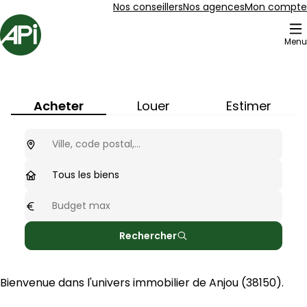
Aller au contenu
Aller au plan du site
Aller à la recherche
Nos conseillers
Nos agences
Mon compte
Accueil
Menu
Immobilier à
Anjou
(
38150
)
Acheter
Louer
Estimer
Ou cherchez-vous ?
optionnel
Type de biens
Tous les biens
Budget max
optionnel
Rechercher
Bienvenue dans l'univers immobilier de 
Anjou
 (
38150
).