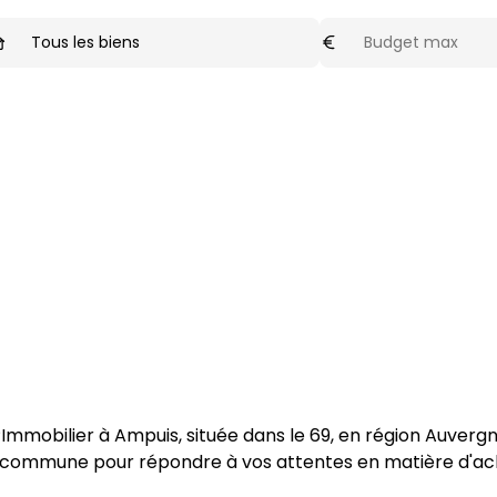
ype de biens
Budget max
optionnel
Tous les biens
Immobilier
 à 
Ampuis
, située dans le 
69
, en région 
Auverg
la commune pour répondre à vos attentes en matière 
d'ac