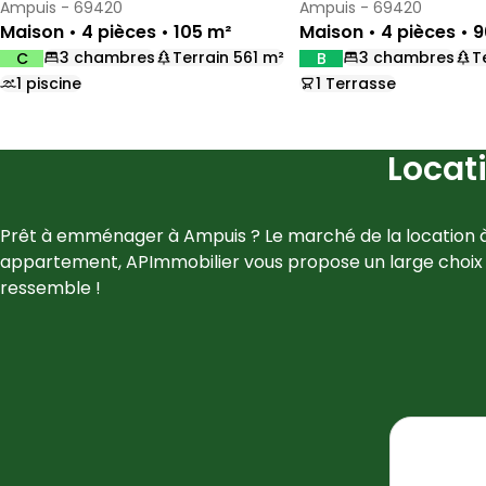
Ampuis - 69420
Ampuis - 69420
Maison • 4 pièces • 105 m²
Maison • 4 pièces • 
3 chambres
Terrain 561 m²
3 chambres
T
C
B
DPE :
DPE :
,
,
,
,
,
,
1 piscine
1 Terrasse
,
,
Locat
Prêt à emménager à 
Ampuis
 ? Le marché de la location 
appartement, 
APImmobilier
 vous propose un large choix
ressemble !