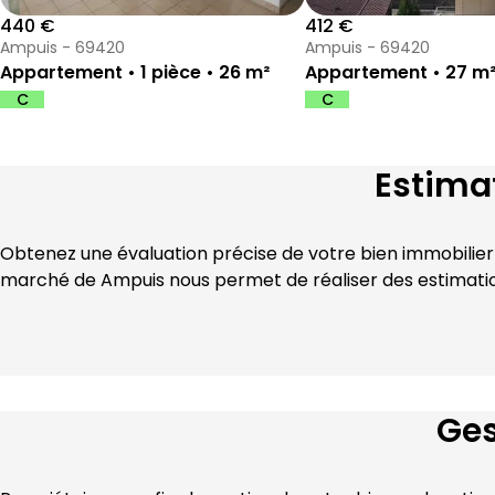
440 €
412 €
Ampuis - 69420
Ampuis - 69420
Appartement • 1 pièce • 26 m²
Appartement • 27 m
C
C
DPE :
DPE :
,
,
Estima
Obtenez une évaluation précise de votre bien immobilier
marché de 
Ampuis
 nous permet de réaliser des estimatio
Ges