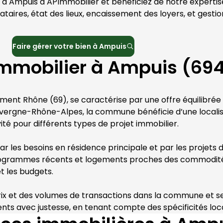
 à 
Ampuis
 à 
APImmobilier
 et bénéficiez de notre expertis
ataires, état des lieux, encaissement des loyers, et gestio
Faire gérer votre bien à
Ampuis
mmobilier à Ampuis (69
ement 
Rhône
 (
69
), se caractérise par une offre équilibrée 
vergne-Rhône-Alpes
, la commune bénéficie d’une localisa
té pour différents types de projet immobilier.
r les besoins en résidence principale et par les projets d'
 programmes récents et logements proches des commodités
et les budgets.
 prix et des volumes de transactions dans la commune et ses
ts avec justesse, en tenant compte des spécificités loc