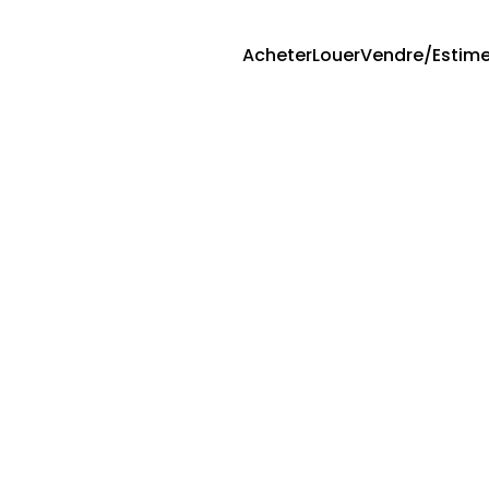
Acheter
Louer
Vendre/Estime
is
(
69420
)