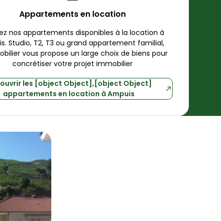
Appartements en location
Explorez nos appartements disponibles à la location à 
is
. Studio, T2, T3 ou grand appartement familial, 
bilier
 vous propose un large choix de biens pour 
concrétiser votre projet immobilier
ouvrir
les [object Object],[object Object]
appartements
en location à
Ampuis
mpuis
nt 27 m² Ampuis