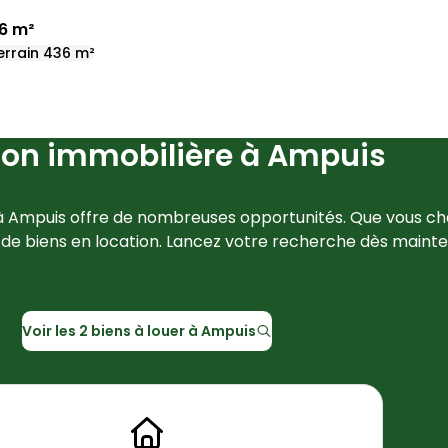
96 m²
errain 436 m²
ion immobilière à
Ampuis
à 
Ampuis
 offre de nombreuses opportunités. Que vous ch
 de biens en location. Lancez votre recherche dès mainte
Voir les
2
biens à louer à
Ampuis