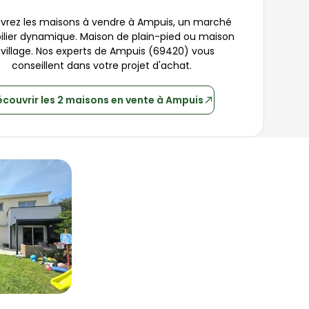
rez les maisons à vendre à 
Ampuis
, un marché 
lier dynamique. Maison de plain-pied ou maison 
village. Nos experts de 
Ampuis
 (
69420
) vous 
conseillent dans votre projet d'achat.
écouvrir
les 2 maisons
en vente à
Ampuis
is
m² 4 pièces Ampuis