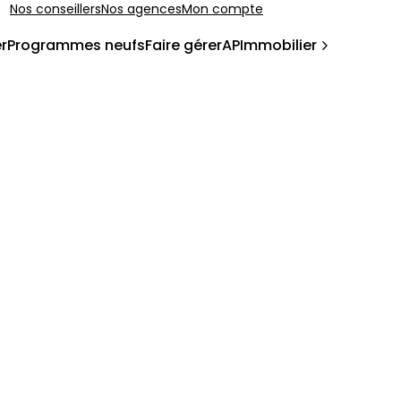
Nos conseillers
Nos agences
Mon compte
r
Programmes neufs
Faire gérer
APImmobilier