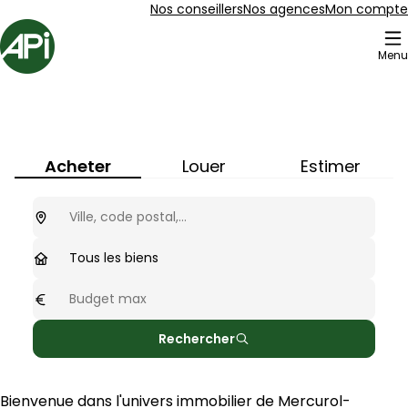
Aller au contenu
Aller au plan du site
Aller à la recherche
Nos conseillers
Nos agences
Mon compte
Accueil
Menu
Immobilier à
Mercurol-Veaunes
(
26600
)
Acheter
Louer
Estimer
Ou cherchez-vous ?
optionnel
Type de biens
Tous les biens
Budget max
optionnel
Rechercher
Bienvenue dans l'univers immobilier de 
Mercurol-