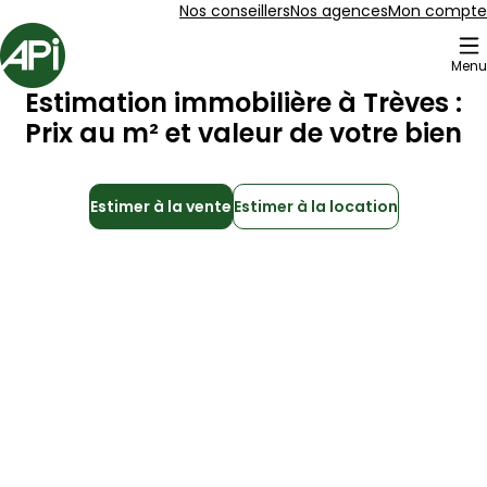
Aller au contenu
Aller au plan du site
Aller à la recherche
Nos conseillers
Nos agences
Mon compte
Accueil
Menu
Estimation immobilière à
Trèves
:
Prix au m² et valeur de votre bien
Estimer à la vente
Estimer à la location