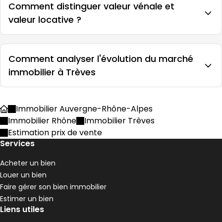
Comment distinguer valeur vénale et
valeur locative ?
Comment analyser l'évolution du marché
immobilier à Trèves
Immobilier Auvergne-Rhône-Alpes
Accueil
Immobilier Rhône
Immobilier Trèves
Estimation prix de vente
Services
Acheter un bien
Louer un bien
Faire gérer son bien immobilier
Estimer un bien
Liens utiles