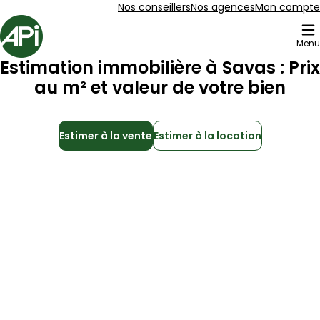
Aller au contenu
Aller au plan du site
Aller à la recherche
Nos conseillers
Nos agences
Mon compte
Accueil
Menu
Estimation immobilière à
Savas
: Prix
au m² et valeur de votre bien
Estimer à la vente
Estimer à la location