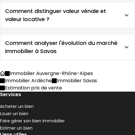
Comment distinguer valeur vénale et
valeur locative ?
Comment analyser l'évolution du marché
immobilier à Savas
Immobilier Auvergne-Rhône-Alpes
Accueil
Immobilier Ardèche
Immobilier Savas
Estimation prix de vente
Services
Acheter un bien
Louer un bien
Faire gérer son bien immobilier
Estimer un bien
Liens utiles