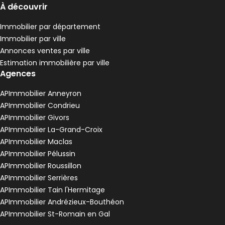
À découvrir
Immobilier par département
Immobilier par ville
Annonces ventes par ville
Estimation immobilière par ville
Agences
APImmobilier Anneyron
APImmobilier Condrieu
APImmobilier Givors
APImmobilier La-Grand-Croix
APImmobilier Maclas
APImmobilier Pélussin
APImmobilier Roussillon
APImmobilier Serrières
APImmobilier Tain l'Hermitage
APImmobilier Andrézieux-Bouthéon
APImmobilier St-Romain en Gal