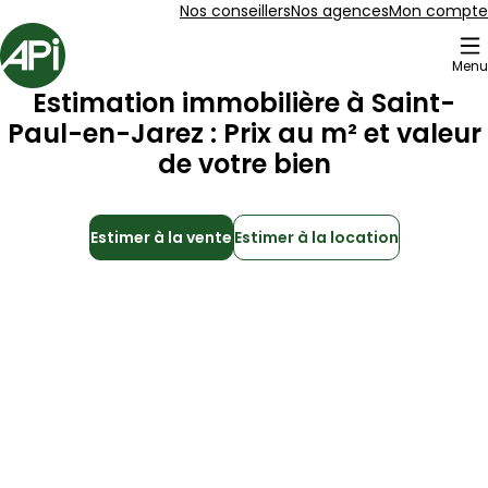
Aller au contenu
Aller au plan du site
Aller à la recherche
Nos conseillers
Nos agences
Mon compte
Accueil
Menu
Estimation immobilière à
Saint-
Paul-en-Jarez
: Prix au m² et valeur
de votre bien
Estimer à la vente
Estimer à la location