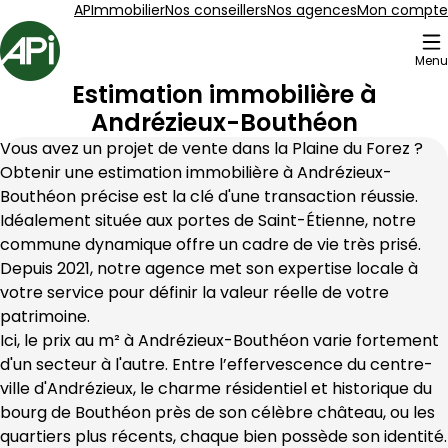
Aller au contenu
Aller au plan du site
Aller à la recherche
APImmobilier
Nos conseillers
Nos agences
Mon compte
Accueil
Menu
Estimation immobilière à
Andrézieux-Bouthéon
Vous avez un projet de vente dans la Plaine du Forez ? 
Obtenir une estimation immobilière à Andrézieux-
Bouthéon précise est la clé d'une transaction réussie. 
Idéalement située aux portes de Saint-Étienne, notre 
commune dynamique offre un cadre de vie très prisé. 
Depuis 2021, notre agence met son expertise locale à 
votre service pour définir la valeur réelle de votre 
patrimoine.
Ici, le prix au m² à Andrézieux-Bouthéon varie fortement 
d'un secteur à l'autre. Entre l’effervescence du centre-
ville d'Andrézieux, le charme résidentiel et historique du 
bourg de Bouthéon près de son célèbre château, ou les 
quartiers plus récents, chaque bien possède son identité. 