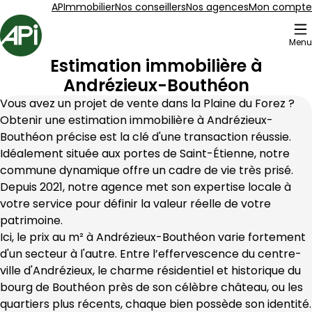
Aller au contenu
Aller au plan du site
Aller à la recherche
APImmobilier
Nos conseillers
Nos agences
Mon compte
Accueil
Menu
Estimation immobilière à
Andrézieux-Bouthéon
Vous avez un projet de vente dans la Plaine du Forez ? 
Obtenir une estimation immobilière à Andrézieux-
Bouthéon précise est la clé d'une transaction réussie. 
Idéalement située aux portes de Saint-Étienne, notre 
commune dynamique offre un cadre de vie très prisé. 
Depuis 2021, notre agence met son expertise locale à 
votre service pour définir la valeur réelle de votre 
patrimoine.
Ici, le prix au m² à Andrézieux-Bouthéon varie fortement 
d'un secteur à l'autre. Entre l’effervescence du centre-
ville d'Andrézieux, le charme résidentiel et historique du 
bourg de Bouthéon près de son célèbre château, ou les 
quartiers plus récents, chaque bien possède son identité. 