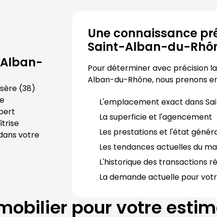
Une connaissance pré
Saint-Alban-du-Rhô
-Alban-
Pour déterminer avec précision la 
Alban-du-Rhône
, nous prenons e
Isère
 (
38
) 
e 
L'emplacement exact dans 
Sa
ert 
La superficie et l'agencement
trise 
Les prestations et l'état génér
dans votre 
Les tendances actuelles du ma
L'historique des transactions r
La demande actuelle pour votr
obilier
pour votre estim