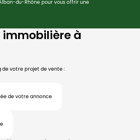
-Alban-du-Rhône
 pour vous offrir une 
immobilière à
de votre projet de vente :
isée de votre annonce
re