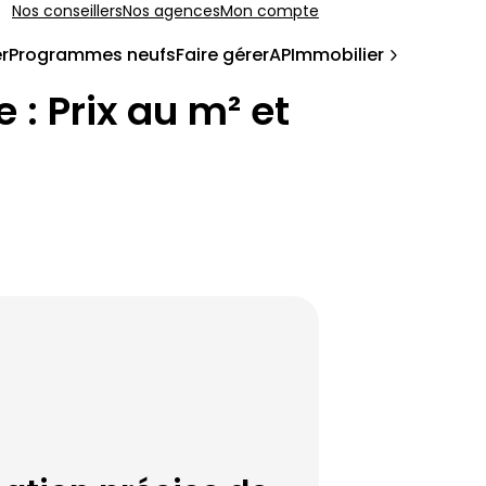
Nos conseillers
Nos agences
Mon compte
r
Programmes neufs
Faire gérer
APImmobilier
e
: Prix au m² et