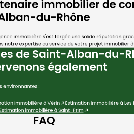
rtenaire immobilier de co
Alban-du-Rhône
gence immobilière s'est forgée une solide réputation grâc
notre expertise au service de votre projet immobilier à
es de Saint-Alban-du-R
ervenons également
 environnantes :
mation immobilière à
Vérin
Estimation immobilière à
Les
Estimation immobilière à
Saint-Prim
FAQ