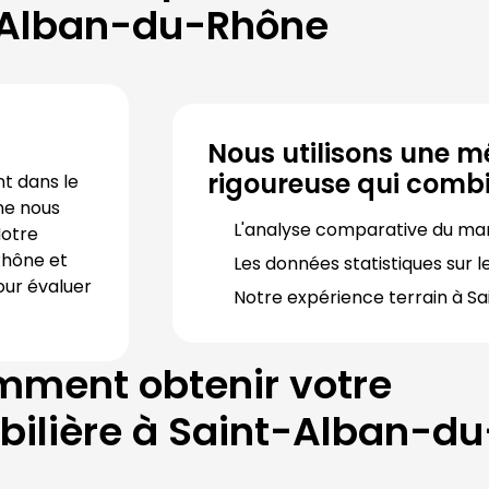
Alban-du-Rhône
Nous utilisons une m
rigoureuse qui combi
Notre agence immobilière est implantée durablement dans le 
ne
 nous 
L'analyse comparative du ma
otre 
Rhône
 et 
Les données statistiques sur le
our évaluer 
Notre expérience terrain à 
Sa
ment obtenir votre
ilière à
Saint-Alban-d