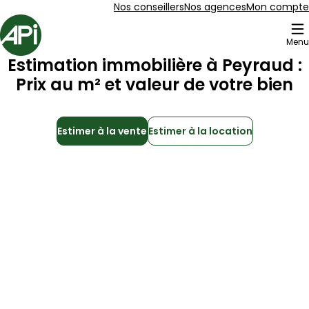
Aller au contenu
Aller au plan du site
Aller à la recherche
Nos conseillers
Nos agences
Mon compte
Accueil
Menu
Estimation immobilière à
Peyraud
:
Prix au m² et valeur de votre bien
Estimer à la vente
Estimer à la location