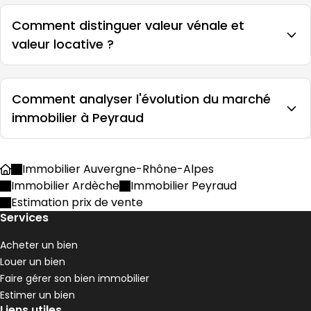
Comment distinguer valeur vénale et
valeur locative ?
Comment analyser l'évolution du marché
immobilier à Peyraud
Immobilier Auvergne-Rhône-Alpes
Accueil
Immobilier Ardèche
Immobilier Peyraud
Estimation prix de vente
Services
Acheter un bien
Louer un bien
Faire gérer son bien immobilier
Estimer un bien
Liens utiles