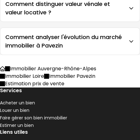
Comment distinguer valeur vénale et
valeur locative ?
Comment analyser l'évolution du marché
immobilier à Pavezin
Immobilier Auvergne-Rhône-Alpes
Accueil
Immobilier Loire
Immobilier Pavezin
Estimation prix de vente
Services
Acheter un bien
Louer un bien
Faire gérer son bien immobilier
Estimer un bien
Liens utiles