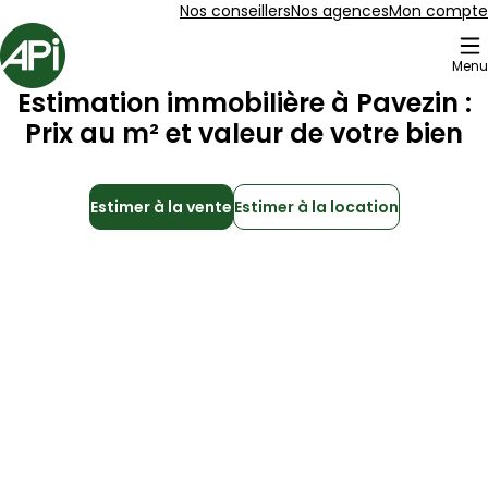
Aller au contenu
Aller au plan du site
Aller à la recherche
Nos conseillers
Nos agences
Mon compte
Accueil
Menu
Estimation immobilière à
Pavezin
:
Prix au m² et valeur de votre bien
Estimer à la vente
Estimer à la location