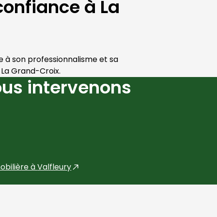
confiance à La
e à son professionnalisme et sa 
 
La Grand-Croix
.
us intervenons
obilière à
Valfleury