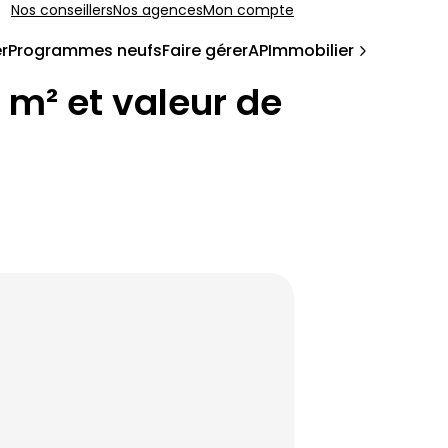
Nos conseillers
Nos agences
Mon compte
r
Programmes neufs
Faire gérer
APImmobilier
u m² et valeur de