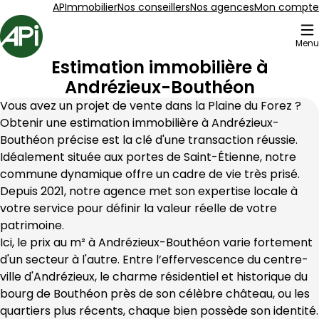
Aller au contenu
Aller au plan du site
Aller à la recherche
APImmobilier
Nos conseillers
Nos agences
Mon compte
Accueil
Menu
Estimation immobilière à
Andrézieux-Bouthéon
Vous avez un projet de vente dans la Plaine du Forez ? 
Obtenir une estimation immobilière à Andrézieux-
Bouthéon précise est la clé d'une transaction réussie. 
Idéalement située aux portes de Saint-Étienne, notre 
commune dynamique offre un cadre de vie très prisé. 
Depuis 2021, notre agence met son expertise locale à 
votre service pour définir la valeur réelle de votre 
patrimoine.
Ici, le prix au m² à Andrézieux-Bouthéon varie fortement 
d'un secteur à l'autre. Entre l’effervescence du centre-
ville d'Andrézieux, le charme résidentiel et historique du 
bourg de Bouthéon près de son célèbre château, ou les 
quartiers plus récents, chaque bien possède son identité. 