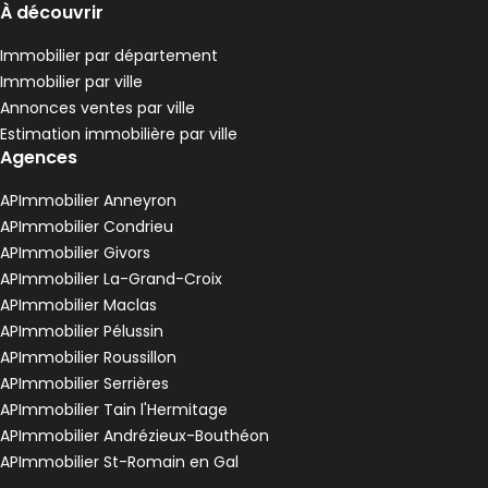
À découvrir
Immobilier par département
Immobilier par ville
Annonces ventes par ville
Estimation immobilière par ville
Agences
APImmobilier Anneyron
APImmobilier Condrieu
APImmobilier Givors
APImmobilier La-Grand-Croix
APImmobilier Maclas
APImmobilier Pélussin
APImmobilier Roussillon
APImmobilier Serrières
APImmobilier Tain l'Hermitage
APImmobilier Andrézieux-Bouthéon
APImmobilier St-Romain en Gal