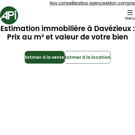
Aller au contenu
Aller au plan du site
Aller à la recherche
Nos conseillers
Nos agences
Mon compte
Accueil
Menu
Estimation immobilière à
Davézieux
:
Prix au m² et valeur de votre bien
Estimer à la vente
Estimer à la location