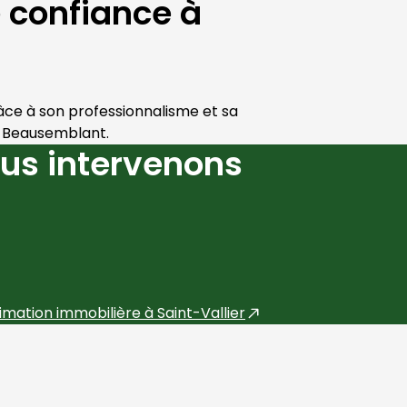
e confiance à
âce à son professionnalisme et sa 
 
Beausemblant
.
us intervenons
imation immobilière à
Saint-Vallier