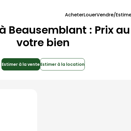
Acheter
Louer
Vendre/Estime
 à
Beausemblant
: Prix a
votre bien
Estimer à la vente
Estimer à la location