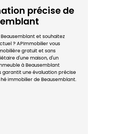
tion précise de 
emblant
 
Beausemblant
 et souhaitez 
ctuel ? 
APImmobilier
 vous 
bilière gratuit et sans 
taire d'une maison, d'un 
immeuble à 
Beausemblant
s garantit une évaluation précise 
ché immobilier de 
Beausemblant
.