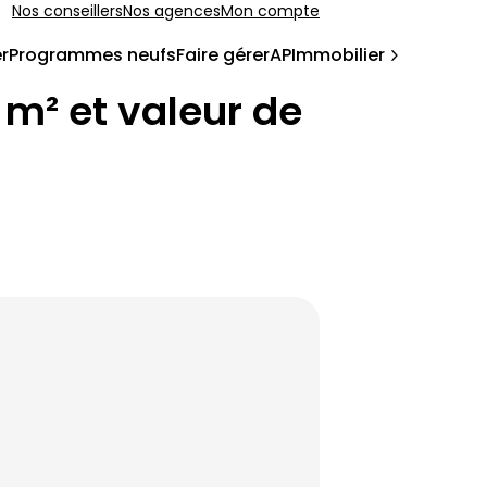
Nos conseillers
Nos agences
Mon compte
r
Programmes neufs
Faire gérer
APImmobilier
u m² et valeur de