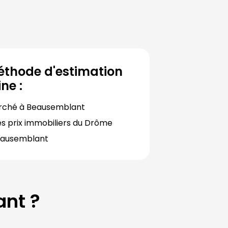
éthode d'estimation
ne :
rché à 
Beausemblant
s prix immobiliers du 
Drôme
ausemblant
ant
?