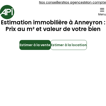
Aller au contenu
Aller au plan du site
Aller à la recherche
Nos conseillers
Nos agences
Mon compte
Accueil
Menu
Estimation immobilière à
Anneyron
:
Prix au m² et valeur de votre bien
Estimer à la vente
Estimer à la location