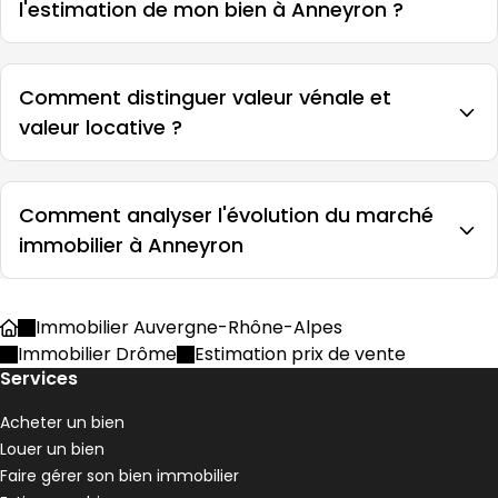
l'estimation de mon bien à Anneyron ?
Comment distinguer valeur vénale et
valeur locative ?
Comment analyser l'évolution du marché
immobilier à Anneyron
Immobilier Auvergne-Rhône-Alpes
Accueil
Immobilier Drôme
Estimation prix de vente
Services
Acheter un bien
Louer un bien
Faire gérer son bien immobilier