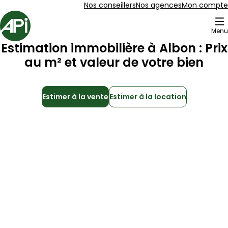
Aller au contenu
Aller au plan du site
Aller à la recherche
Nos conseillers
Nos agences
Mon compte
Accueil
Menu
Estimation immobilière à
Albon
: Prix
au m² et valeur de votre bien
Estimer à la vente
Estimer à la location