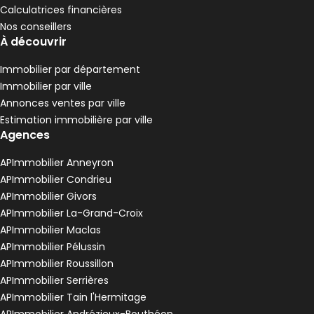
Calculatrices financières
Nos conseillers
À découvrir
Immobilier par département
Immobilier par ville
Annonces ventes par ville
Estimation immobilière par ville
Agences
APImmobilier Anneyron
APImmobilier Condrieu
APImmobilier Givors
APImmobilier La-Grand-Croix
APImmobilier Maclas
APImmobilier Pélussin
APImmobilier Roussillon
APImmobilier Serrières
APImmobilier Tain l'Hermitage