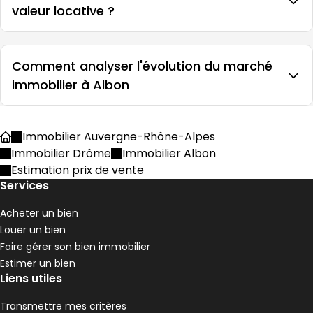
valeur locative ?
Comment analyser l'évolution du marché
immobilier à Albon
Immobilier Auvergne-Rhône-Alpes
Accueil
Immobilier Drôme
Immobilier Albon
Estimation prix de vente
Services
Acheter un bien
Louer un bien
Faire gérer son bien immobilier
Estimer un bien
Liens utiles
Transmettre mes critères