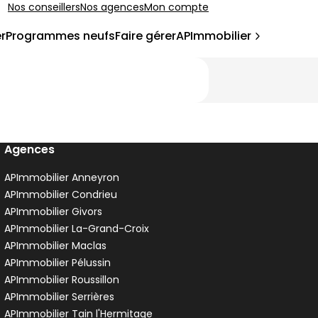
Nos conseillers
Nos agences
Mon compte
r
Programmes neufs
Faire gérer
APImmobilier
Agences
APImmobilier Anneyron
APImmobilier Condrieu
APImmobilier Givors
APImmobilier La-Grand-Croix
APImmobilier Maclas
APImmobilier Pélussin
APImmobilier Roussillon
APImmobilier Serrières
APImmobilier Tain l'Hermitage