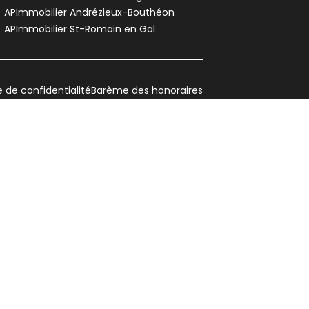
APImmobilier Andrézieux-Bouthéon
APImmobilier St-Romain en Gal
e de confidentialité
Barème des honoraires