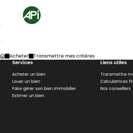
Aller au contenu
Aller au plan du site
Aller à la recherche
Accueil
Bâtissez votre projet
Acheter
Transmettre mes critères
Accueil
Services
Liens utiles
Acheter un bien
Transmettre me
Louer un bien
Calculatrices f
Faire gérer son bien immobilier
Nos conseillers
Estimer un bien