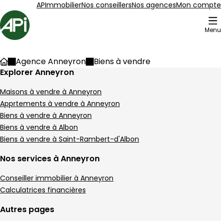
Aller au contenu
Aller au plan du site
Aller à la recherche
APImmobilier
Nos conseillers
Nos agences
Mon compte
Accueil
Menu
11 Biens en vente
Agence Anneyron
Biens à vendre
Accueil
Explorer Anneyron
dans notre agence de Anneyron
Maison 90 m² 4 pièces Pélussin
Aller à l'image
Aller à l'image
Aller à l'image
Aller à l'image
Aller à l'image
1
2
3
4
5
Maisons à vendre à Anneyron
Apprtements à vendre à Anneyron
Biens à vendre à Anneyron
Biens à vendre à Albon
Biens à vendre à Saint-Rambert-d'Albon
Nos services à Anneyron
Conseiller immobilier à Anneyron
Calculatrices financières
Autres pages