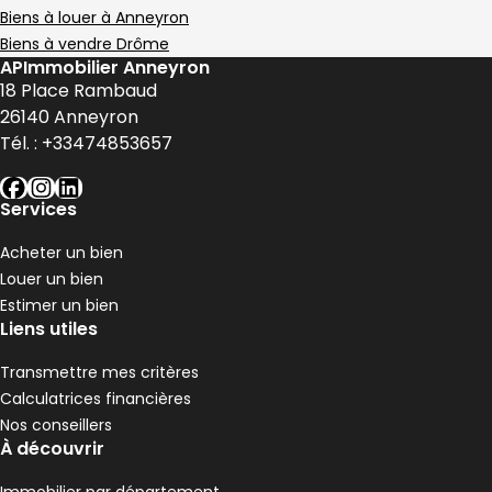
190 000 €
Biens à louer à Anneyron
Pélussin - 42410
Biens à vendre Drôme
Maison • 4 pièces • 90 m²
APImmobilier Anneyron
3 chambres
Terrain 3680 m²
18 Place Rambaud
G
DPE :
,
,
,
26140
Anneyron
Maison de village 80 m² 3 pièces Anneyron
Aller à l'image
Aller à l'image
Aller à l'image
Aller à l'image
Aller à l'image
1
2
3
4
5
Tél. :
+33474853657
facebook
instagram
linkedin
Services
Acheter un bien
Louer un bien
Estimer un bien
Liens utiles
Transmettre mes critères
Calculatrices financières
Nos conseillers
À découvrir
120 000 €
Anneyron - 26140