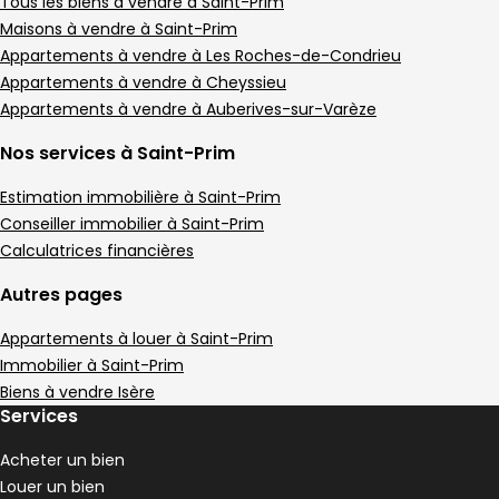
Appartement • 4 pièces • 186 m²
Tous les biens à vendre à Saint-Prim
3 chambres
2 Terrasses
Maisons à vendre à Saint-Prim
,
,
Terrain 39 m²
Appartements à vendre à Les Roches-de-Condrieu
,
Appartements à vendre à Cheyssieu
Appartement 107 m² 5 pièces Saint-Clair-
Aller à l'image
Aller à l'image
Aller à l'image
Aller à l'image
Aller à l'image
1
2
3
4
5
Appartements à vendre à Auberives-sur-Varèze
Nos services à Saint-Prim
Estimation immobilière à Saint-Prim
Conseiller immobilier à Saint-Prim
Calculatrices financières
Autres pages
Appartements à louer à Saint-Prim
Immobilier à Saint-Prim
Biens à vendre Isère
Services
239 000 €
Saint-Clair-du-Rhône - 38370
Acheter un bien
Appartement • 5 pièces • 107 m²
Louer un bien