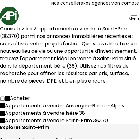
Aller au contenu
Aller au plan du site
Aller à la recherche
Nos conseillers
Nos agences
Mon compte
Accueil
Menu
4 Appartements à vendre à Saint-Prim (38370)
Consultez les 
2
 appartements à vendre à 
Saint-Prim
Appartement 186 m² 4 pièces Condrieu
Aller à l'image
Aller à l'image
Aller à l'image
Aller à l'image
Aller à l'image
1
2
3
4
5
(
38370
) parmi nos annonces immobilières récentes et 
concrétisez votre projet d'achat. Que vous cherchiez un 
nouveau lieu de vie ou une opportunité d'investissement, 
trouvez l'appartement idéal en vente à 
Saint-Prim
 situé 
dans le département 
Isère
 (
38
). Utilisez nos filtres de 
recherche pour affiner les résultats par prix, surface, 
nombre de pièces, DPE, et bien plus encore.
Acheter
Accueil
Appartements à vendre Auvergne-Rhône-Alpes
Appartements à vendre Isère 38
Appartements à vendre Saint-Prim 38370
450 000 €
Explorer Saint-Prim
Condrieu - 69420