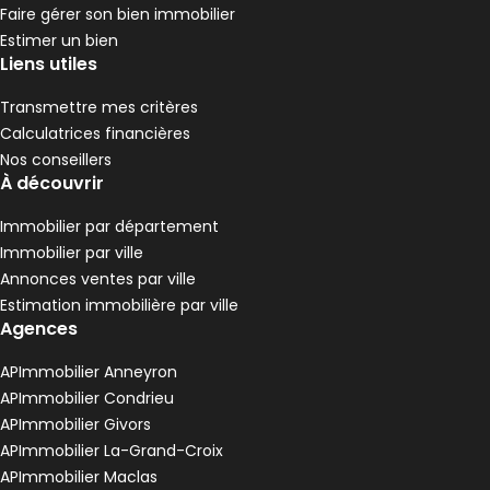
3 chambres
Terrain 6 m²
D
DPE :
Faire gérer son bien immobilier
,
,
,
Estimer un bien
Appartement 61 m² 3 pièces Condrieu
Aller à l'image
Aller à l'image
Aller à l'image
Aller à l'image
Aller à l'image
1
2
3
4
5
Liens utiles
Transmettre mes critères
Calculatrices financières
Nos conseillers
À découvrir
Immobilier par département
Immobilier par ville
Annonces ventes par ville
Estimation immobilière par ville
Agences
1 173 €
APImmobilier Anneyron
Condrieu - 69420
APImmobilier Condrieu
Appartement • 3 pièces • 61 m²
APImmobilier Givors
2 chambres
1 Terrasse
APImmobilier La-Grand-Croix
,
,
Terrain 13 m²
APImmobilier Maclas