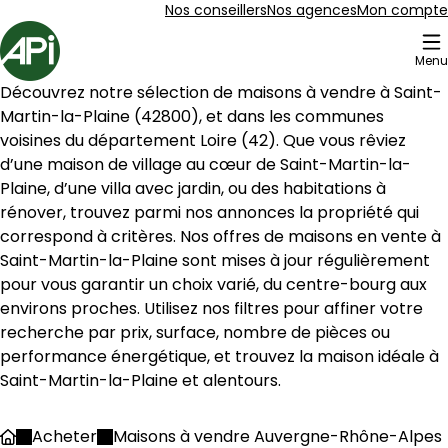
Aller au contenu
Aller au plan du site
Aller à la recherche
Nos conseillers
Nos agences
Mon compte
Accueil
Menu
1 Maisons à vendre à Saint-Martin-la-Plaine (42800)
Découvrez notre sélection de maisons à vendre à 
Saint-
Maison 210 m² 8 pièces Saint-Joseph
Aller à l'image
Aller à l'image
Aller à l'image
Aller à l'image
Aller à l'image
1
2
3
4
5
Martin-la-Plaine
 (
42800
), et dans les communes 
voisines du département 
Loire
 (
42
). Que vous rêviez 
d’une maison de village au cœur de 
Saint-Martin-la-
Plaine
, d’une villa avec jardin, ou des habitations à 
rénover, trouvez parmi nos annonces la propriété qui 
correspond à critères. Nos offres de maisons en vente à 
Saint-Martin-la-Plaine
 sont mises à jour régulièrement 
pour vous garantir un choix varié, du centre-bourg aux 
environs proches. Utilisez nos filtres pour affiner votre 
recherche par prix, surface, nombre de pièces ou 
performance énergétique, et trouvez la maison idéale à 
Saint-Martin-la-Plaine
 et alentours.
435 000 €
Saint-Joseph - 42800
Acheter
Maisons à vendre Auvergne-Rhône-Alpes
Accueil