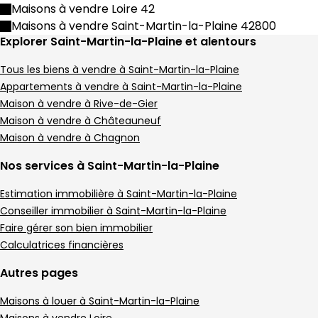
Maison • 8 pièces • 210 m²
Maisons à vendre Loire 42
6 chambres
C
DPE :
Maisons à vendre Saint-Martin-la-Plaine 42800
,
,
Terrain 1240 m²
Explorer Saint-Martin-la-Plaine et alentours
,
1 Terrasse
,
Tous les biens à vendre à Saint-Martin-la-Plaine
Appartements à vendre à Saint-Martin-la-Plaine
Maison à vendre à Rive-de-Gier
Maison à vendre à Châteauneuf
Maison à vendre à Chagnon
Nos services à Saint-Martin-la-Plaine
Estimation immobilière à Saint-Martin-la-Plaine
Conseiller immobilier à Saint-Martin-la-Plaine
Faire gérer son bien immobilier
Calculatrices financières
Autres pages
Maisons à louer à Saint-Martin-la-Plaine