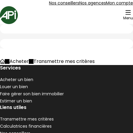
Aller au contenu
Aller au plan du site
Aller à la recherche
Nos conseillers
Nos agences
Mon compte
Accueil
Menu
Bâtissez votre projet
Acheter
Transmettre mes critères
Accueil
Services
Acheter un bien
Louer un bien
Faire gérer son bien immobilier
Estimer un bien
Liens utiles
Transmettre mes critères
Calculatrices financières