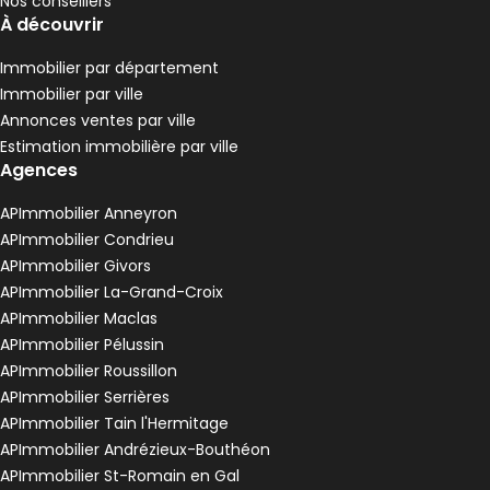
Nos conseillers
À découvrir
Immobilier par département
Immobilier par ville
Annonces ventes par ville
Estimation immobilière par ville
Agences
APImmobilier Anneyron
APImmobilier Condrieu
APImmobilier Givors
APImmobilier La-Grand-Croix
APImmobilier Maclas
APImmobilier Pélussin
APImmobilier Roussillon
APImmobilier Serrières
APImmobilier Tain l'Hermitage
APImmobilier Andrézieux-Bouthéon
APImmobilier St-Romain en Gal