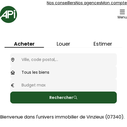
Aller au contenu
Aller au plan du site
Aller à la recherche
Nos conseillers
Nos agences
Mon compte
Accueil
Menu
Immobilier à
Vinzieux
(
07340
)
Acheter
Louer
Estimer
Ou cherchez-vous ?
optionnel
Type de biens
Tous les biens
Budget max
optionnel
Rechercher
Bienvenue dans l'univers immobilier de 
Vinzieux
 (
07340
).