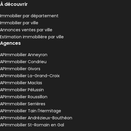
À découvrir
Immobilier par département
Immobilier par ville
Annonces ventes par ville
Estimation immobilière par ville
Agences
APImmobilier Anneyron
APImmobilier Condrieu
APImmobilier Givors
APImmobilier La-Grand-Croix
APImmobilier Maclas
APImmobilier Pélussin
APImmobilier Roussillon
APImmobilier Serrières
APImmobilier Tain l'Hermitage
APImmobilier Andrézieux-Bouthéon
APImmobilier St-Romain en Gal